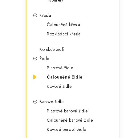
Taburety
r
i
i
Křesla
e
Čalouněná křesla
Rozkládací křesla
Kolekce židlí
Židle
Plastové židle
Čalouněné židle
Kovové židle
Barové židle
t
Plastové barové židle
Čalouněné barové židle
Kovové barové židle