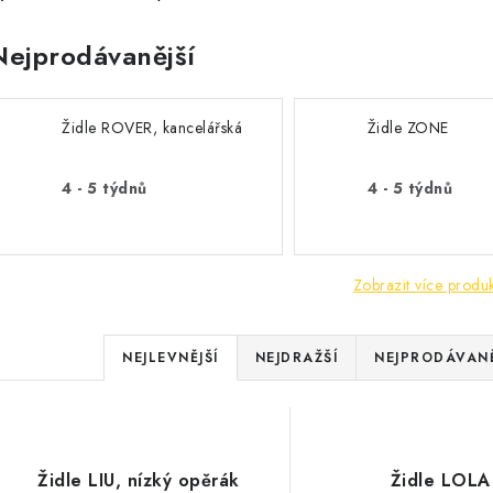
Nejprodávanější
Židle ROVER, kancelářská
Židle ZONE
4 - 5 týdnů
4 - 5 týdnů
Zobrazit více produ
Ř
NEJLEVNĚJŠÍ
NEJDRAŽŠÍ
NEJPRODÁVANĚ
a
V
z
ý
e
Židle LIU, nízký opěrák
Židle LOLA