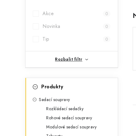
a
Akce
0
n
Novinka
n
0
í
Tip
0
p
Rozbalit filtr
a
n
K
Přeskočit
e
Produkty
kategorie
a
l
t
Sedací soupravy
Rozkládací sedačky
e
Rohové sedací soupravy
g
Modulové sedací soupravy
o