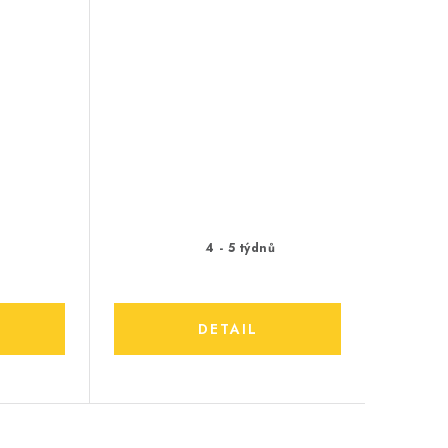
ů
4 - 5 týdnů