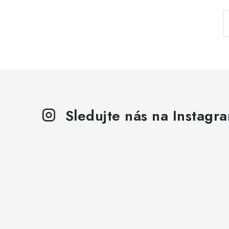
l
Sledujte nás na Instagr
í
r