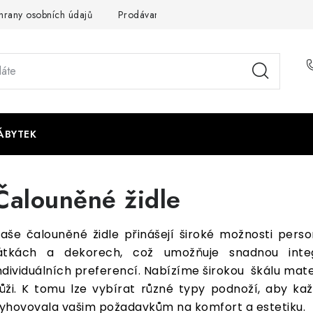
rany osobních údajů
Prodávané značky
Napište nám
ÁBYTEK
Čalouněné židle
aše čalouněné židle přinášejí široké možnosti person
átkách a dekorech, což umožňuje snadnou integ
ndividuálních preferencí. Nabízíme širokou škálu mate
ůži. K tomu lze vybírat různé typy podnoží, aby kaž
yhovovala vašim požadavkům na komfort a estetiku.