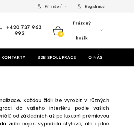
Přihlášení
Registrace
Prázdný
+420 737 963
992
NÁKUPNÍ
košík
KOŠÍK
KONTAKTY
B2B SPOLUPRÁCE
O NÁS
ZNAČKY
alizace. Každou židli lze vyrobit v různých
raci do vašeho interiéru podle vašich
riálů od základních až po luxusní prémiovou
dá židle nejen vypadala stylově, ale i plně