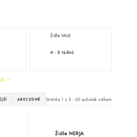
Židle VALE
4 - 5 týdnů
ktů
Stránka
1
z
5
-
50
položek celkem
JŠÍ
ABECEDNĚ
Židle NERJA