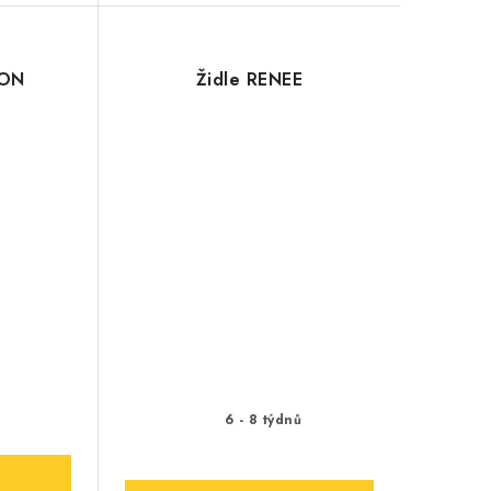
EON
Židle RENEE
ů
6 - 8 týdnů