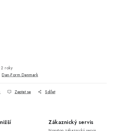
2 roky
:
Dan-Form Denmark
k
Zeptat se
Sdílet
nižší
Zákaznický servis
Nonstop zákaznický servis.