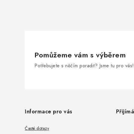
Pomůžeme vám s výběrem
Potřebujete s něčím poradit? Jsme tu pro vás!
Z
á
Informace pro vás
Přijím
p
a
Časté dotazy