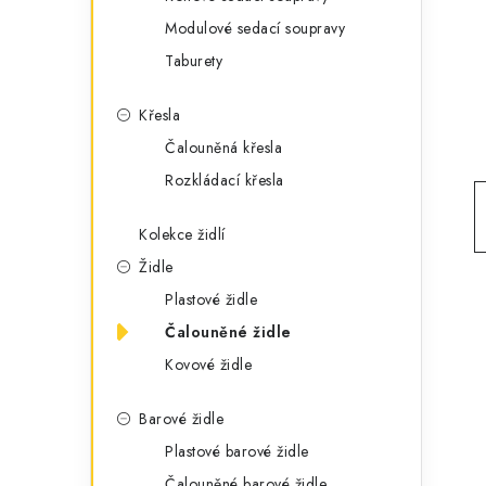
g
r
Modulové sedací soupravy
o
Taburety
a
r
n
i
Křesla
e
n
Čalouněná křesla
Rozkládací křesla
í
p
Kolekce židlí
Židle
a
Plastové židle
n
Čalouněné židle
e
Kovové židle
l
Barové židle
Plastové barové židle
Čalouněné barové židle