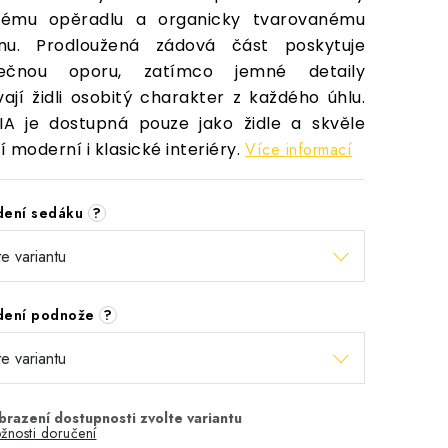
kému opěradlu a organicky tvarovanému
gnu. Prodloužená zádová část poskytuje
mečnou oporu, zatímco jemné detaily
ají židli osobitý charakter z každého úhlu.
A je dostupná pouze jako židle a skvěle
í moderní i klasické interiéry.
Více informací
dení sedáku
?
dení podnože
?
žnosti doručení