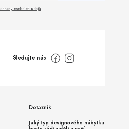
chrany osobních údajů
Dotazník
Jaký typ designového nábytku
byste rádi viděli v naší