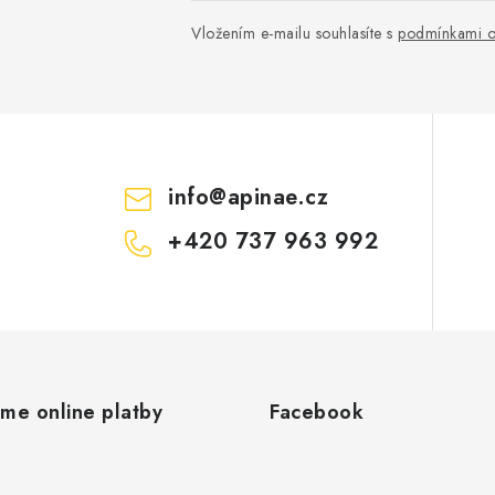
Vložením e-mailu souhlasíte s
podmínkami o
info
@
apinae.cz
+420 737 963 992
áme online platby
Facebook