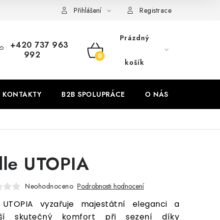
Přihlášení
Registrace
Prázdný
+420 737 963
992
NÁKUPNÍ
košík
KOŠÍK
KONTAKTY
B2B SPOLUPRÁCE
O NÁS
ZNAČKY
dle UTOPIA
Neohodnoceno
Podrobnosti hodnocení
e UTOPIA vyzařuje majestátní eleganci a
áší skutečný komfort při sezení díky