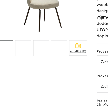
vyso
desi
výji
dodáv
UTOPI
dopln
Prove
+ další (19)
Prove
Mo