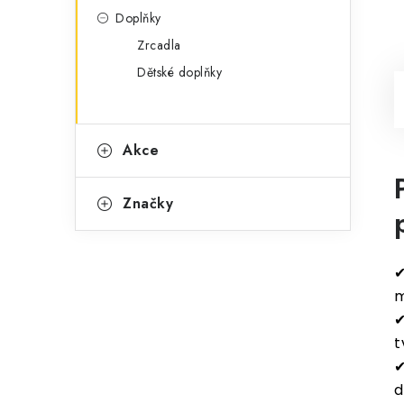
Doplňky
Zrcadla
Dětské doplňky
Akce
Značky
✔
m
✔
t
✔
d