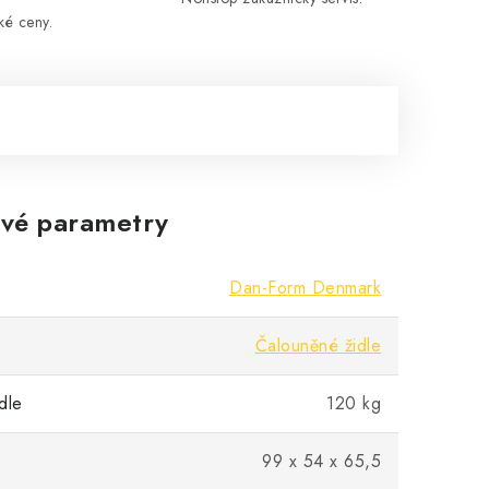
ké ceny.
vé parametry
Dan-Form Denmark
Čalouněné židle
dle
120 kg
99 x 54 x 65,5