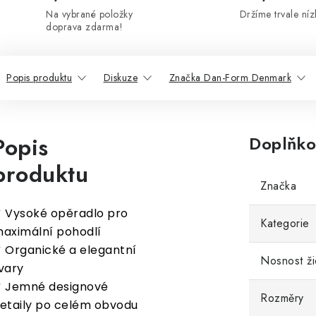
Na vybrané položky
Držíme trvale níz
doprava zdarma!
Popis produktu
Diskuze
Značka Dan-Form Denmark
Popis
Doplňko
produktu
Značka
 Vysoké opěradlo pro
Kategorie
aximální pohodlí
 Organické a elegantní
Nosnost ži
vary
 Jemné designové
Rozměry
etaily po celém obvodu