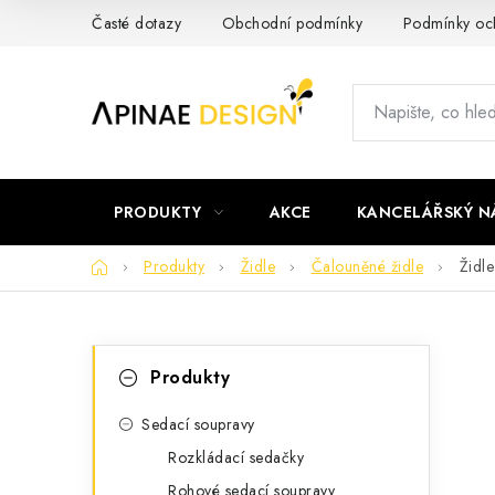
Přejít
Časté dotazy
Obchodní podmínky
Podmínky och
na
obsah
PRODUKTY
AKCE
KANCELÁŘSKÝ N
Domů
Produkty
Židle
Čalouněné židle
Židl
P
K
Přeskočit
Produkty
kategorie
a
o
t
Sedací soupravy
s
Rozkládací sedačky
e
t
Rohové sedací soupravy