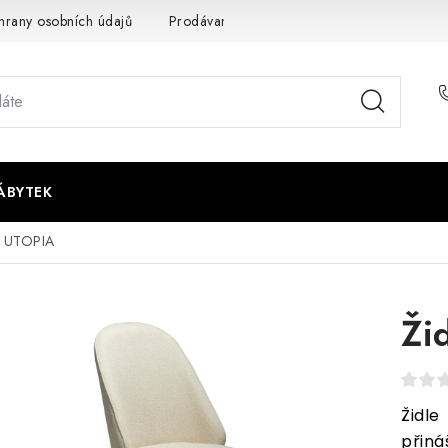
rany osobních údajů
Prodávané značky
Napište nám
ÁBYTEK
e UTOPIA
Ži
Židl
přin