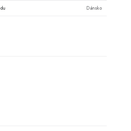
odu
Dánsko