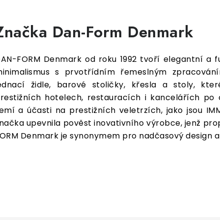
Značka Dan-Form Denmark
AN-FORM Denmark od roku 1992 tvoří elegantní a fu
inimalismus s prvotřídním řemeslným zpracováním.
ednací židle, barové stoličky, křesla a stoly, k
restižních hotelech, restauracích i kancelářích po
emí a účasti na prestižních veletrzích, jako jsou IM
načka upevnila pověst inovativního výrobce, jenž prop
ORM Denmark je synonymem pro nadčasový design a kv