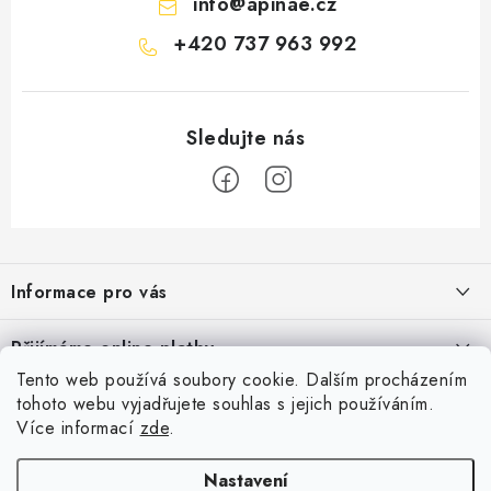
info
@
apinae.cz
+420 737 963 992
Z
á
Informace pro vás
p
a
Časté dotazy
Přijímáme online platby
t
Obchodní podmínky
Tento web používá soubory cookie. Dalším procházením
í
Facebook
tohoto webu vyjadřujete souhlas s jejich používáním.
Podmínky ochrany osobních údajů
Více informací
zde
.
Dotazník
Prodávané značky
Nastavení