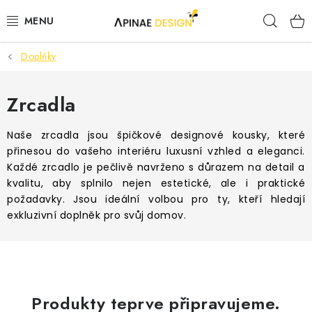
Přejít
Hleda
na
obsah
Doplňky
PRODUKTY
AKCE
Zrcadla
KANCELÁŘSKÝ NÁBYTEK
Naše zrcadla jsou špičkové designové kousky, které
přinesou do vašeho interiéru luxusní vzhled a eleganci.
Každé zrcadlo je pečlivě navrženo s důrazem na detail a
KONTAKTY
kvalitu, aby splnilo nejen estetické, ale i praktické
požadavky. Jsou ideální volbou pro ty, kteří hledají
B2B SPOLUPRÁCE
exkluzivní doplněk pro svůj domov.
O NÁS
ZNAČKY
Produkty teprve připravujeme.