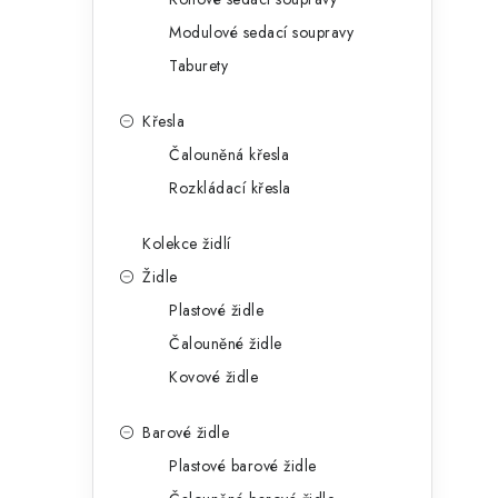
g
r
Modulové sedací soupravy
o
Taburety
a
r
n
i
Křesla
e
n
Čalouněná křesla
Rozkládací křesla
í
p
Kolekce židlí
Židle
a
Plastové židle
n
Čalouněné židle
e
Kovové židle
l
Barové židle
Plastové barové židle