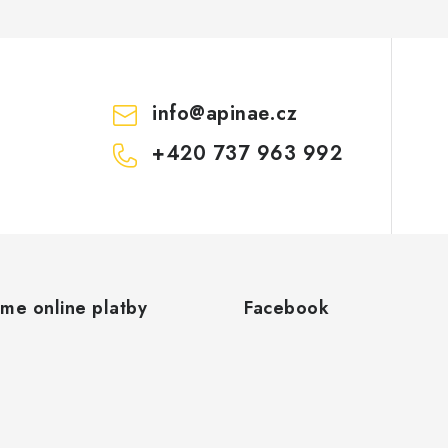
info
@
apinae.cz
+420 737 963 992
áme online platby
Facebook