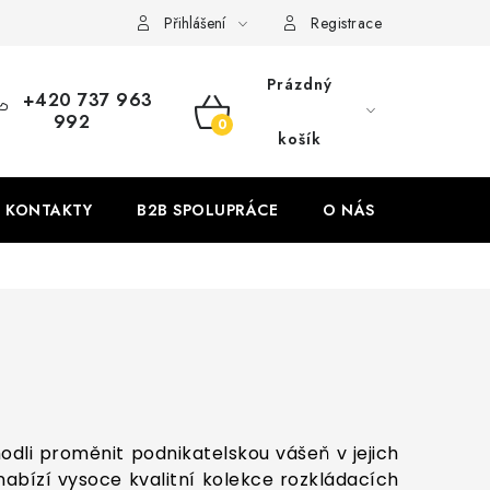
Přihlášení
Registrace
Prázdný
+420 737 963
992
NÁKUPNÍ
košík
KOŠÍK
KONTAKTY
B2B SPOLUPRÁCE
O NÁS
ZNAČKY
dli proměnit podnikatelskou vášeň v jejich
nabízí vysoce kvalitní kolekce rozkládacích