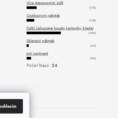
Více designových židlí
(17%)
Outdoorový nábytek
(13%)
Další čalouněné kousky (pohovky, křesla)
(58%)
Skleněný nábytek
(4%)
Jiný sortiment
(8%)
Počet hlasů:
24
ouhlasím