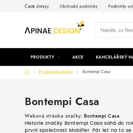
Přejít
Časté dotazy
Obchodní podmínky
Podmínky och
na
obsah
PRODUKTY
AKCE
KANCELÁŘSKÝ N
Domů
Prodávané značky
Bontempi Casa
Bontempi Casa
Webová stránka značky:
Bontempi Casa
Historie značky Bontempi Casa sahá do rok
první společnost Mobilfer. Pár let na to s