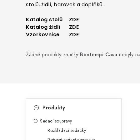
stolů, židlí, barovek a doplňků.
Katalog stolů
ZDE
Katalog židlí
ZDE
Vzorkovnice
ZDE
Žádné produkty značky
Bontempi Casa
nebyly na
P
K
Přeskočit
Produkty
kategorie
a
o
t
Sedací soupravy
s
Rozkládací sedačky
e
t
Rohové sedací soupravy