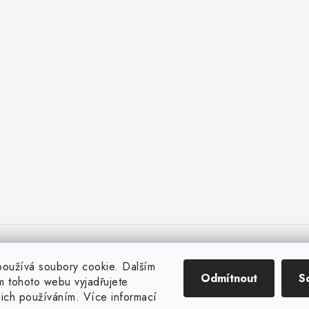
Firemnímed
BARTS Technologies
oužívá soubory cookie. Dalším
Odmítnout
S
 tohoto webu vyjadřujete
ejich používáním. Více informací