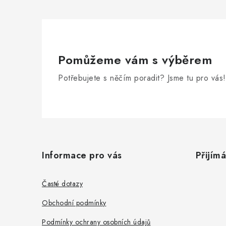
Pomůžeme vám s výběrem
Potřebujete s něčím poradit? Jsme tu pro vás!
Z
á
Informace pro vás
Přijím
p
a
Časté dotazy
t
Obchodní podmínky
í
Podmínky ochrany osobních údajů