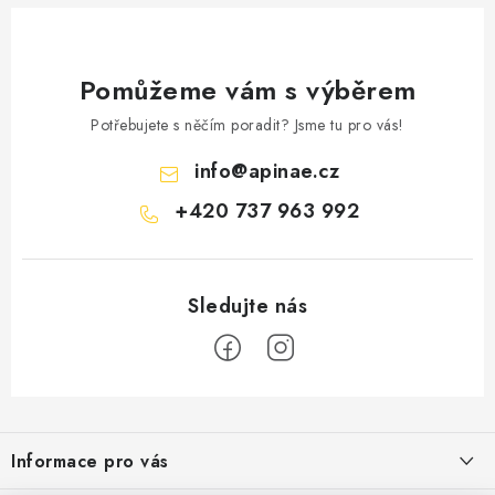
Pomůžeme vám s výběrem
Potřebujete s něčím poradit? Jsme tu pro vás!
info
@
apinae.cz
+420 737 963 992
Z
á
Informace pro vás
p