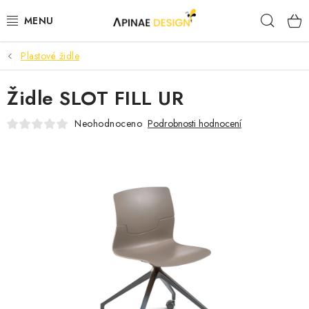
Přejít
Hleda
na
obsah
Plastové židle
PRODUKTY
Židle SLOT FILL UR
AKCE
Neohodnoceno
Podrobnosti hodnocení
KANCELÁŘSKÝ NÁBYTEK
KONTAKTY
B2B SPOLUPRÁCE
O NÁS
ZNAČKY