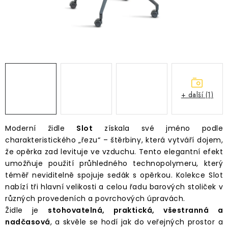
Časté dotazy
Obchodní podmínky
Podmínky ochrany osobních údajů
Prodávané značky
Napište nám
+ další (1)
Moderní židle
Slot
získala své jméno podle
charakteristického „řezu“ – štěrbiny, která vytváří dojem,
že opěrka zad levituje ve vzduchu. Tento elegantní efekt
umožňuje použití průhledného technopolymeru, který
téměř neviditelně spojuje sedák s opěrkou. Kolekce Slot
nabízí tři hlavní velikosti a celou řadu barových stoliček v
různých provedeních a povrchových úpravách.
Židle je
stohovatelná, praktická, všestranná a
nadčasová
, a skvěle se hodí jak do veřejných prostor a