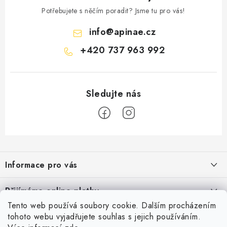
Potřebujete s něčím poradit? Jsme tu pro vás!
info
@
apinae.cz
+420 737 963 992
Z
á
Informace pro vás
p
a
Časté dotazy
Přijímáme online platby
t
Obchodní podmínky
Tento web používá soubory cookie. Dalším procházením
í
Facebook
tohoto webu vyjadřujete souhlas s jejich používáním.
Podmínky ochrany osobních údajů