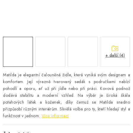
Časté dotazy
Obchodní podmínky
Podmínky ochrany osobních údajů
Prodávané značky
Napište nám
+ další (4)
Matilda je elegantní čalouněná židle, která vyniká svým designem a
komfortem. Její výrazně tvarovaný sedák s područkami nabízí
pohodlí a oporu, ať už při jídle nebo při práci. Kovová podnož
dodává stabilitu a moderní vzhled. Na výběr je široká škála
potahových látek a koženek, díky čemuž se Matilda snadno
přizpůsobí různým interiérům. Skvělá volba pro ty, kteří hledají styl a
funkčnost v jednom.
Více informací