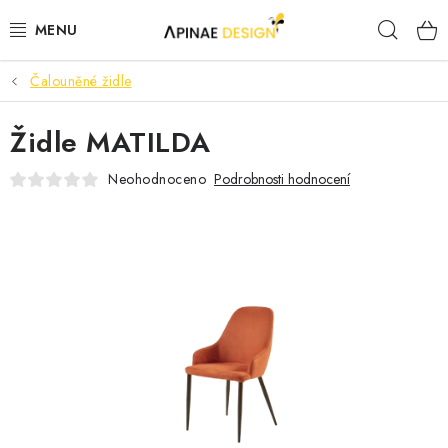
Přejít
Hleda
na
obsah
Čalouněné židle
PRODUKTY
Židle MATILDA
AKCE
Neohodnoceno
Podrobnosti hodnocení
KANCELÁŘSKÝ NÁBYTEK
KONTAKTY
B2B SPOLUPRÁCE
O NÁS
ZNAČKY