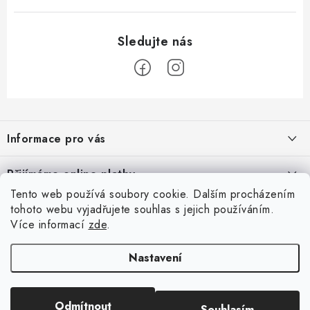
Z
á
Informace pro vás
p
a
Časté dotazy
Přijímáme online platby
t
Obchodní podmínky
Tento web používá soubory cookie. Dalším procházením
í
Facebook
tohoto webu vyjadřujete souhlas s jejich používáním.
Podmínky ochrany osobních údajů
Více informací
zde
.
Dotazník
Prodávané značky
Nastavení
Napište nám
Firemnímed
BARTS Technologies
Jaký typ designového nábytku byste rádi viděli v naší
nabídce?
Odmítnout
Souhlasím
Copyright 2026
Apinae Design
. Všechna práva vyhrazena.