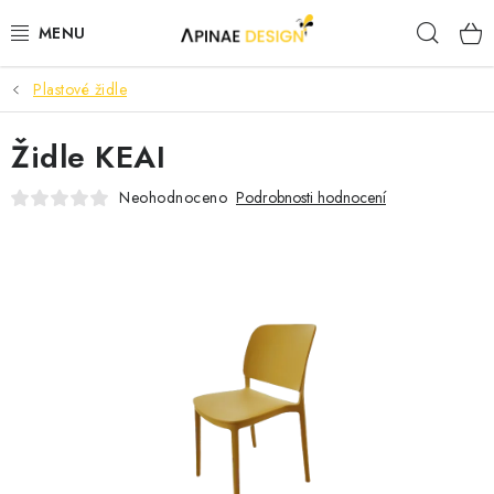
Přejít
Hleda
na
obsah
Plastové židle
PRODUKTY
Židle KEAI
AKCE
Neohodnoceno
Podrobnosti hodnocení
KANCELÁŘSKÝ NÁBYTEK
KONTAKTY
B2B SPOLUPRÁCE
O NÁS
ZNAČKY