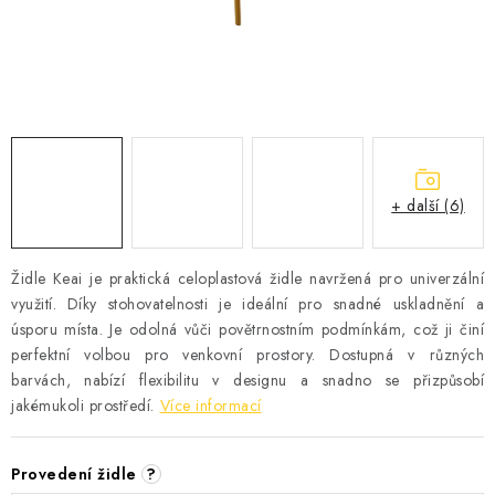
Časté dotazy
Obchodní podmínky
Podmínky ochrany osobních údajů
Prodávané značky
Napište nám
+ další (6)
Židle Keai je praktická celoplastová židle navržená pro univerzální
využití. Díky stohovatelnosti je ideální pro snadné uskladnění a
úsporu místa. Je odolná vůči povětrnostním podmínkám, což ji činí
perfektní volbou pro venkovní prostory. Dostupná v různých
barvách, nabízí flexibilitu v designu a snadno se přizpůsobí
jakémukoli prostředí.
Více informací
Provedení židle
?