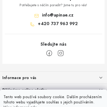
Potřebujete s něčím poradit? Jsme tu pro vás!
info
@
apinae.cz
+420 737 963 992
Z
á
Informace pro vás
p
a
Časté dotazy
Přijímáme online platby
t
Obchodní podmínky
Tento web používá soubory cookie. Dalším procházením
í
Facebook
tohoto webu vyjadřujete souhlas s jejich používáním.
Podmínky ochrany osobních údajů