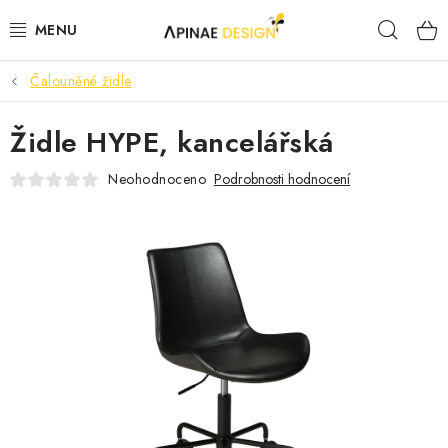
Přejít
Hleda
na
obsah
Čalouněné židle
PRODUKTY
Židle HYPE, kancelářská
AKCE
Neohodnoceno
Podrobnosti hodnocení
KANCELÁŘSKÝ NÁBYTEK
KONTAKTY
B2B SPOLUPRÁCE
O NÁS
ZNAČKY