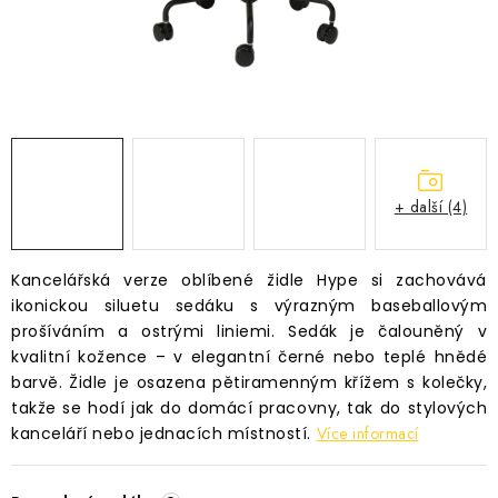
Časté dotazy
Obchodní podmínky
Podmínky ochrany osobních údajů
Prodávané značky
Napište nám
+ další (4)
Kancelářská verze oblíbené židle Hype si zachovává
ikonickou siluetu sedáku s výrazným baseballovým
prošíváním a ostrými liniemi. Sedák je čalouněný v
kvalitní kožence – v elegantní černé nebo teplé hnědé
barvě. Židle je osazena pětiramenným křížem s kolečky,
takže se hodí jak do domácí pracovny, tak do stylových
kanceláří nebo jednacích místností.
Více informací