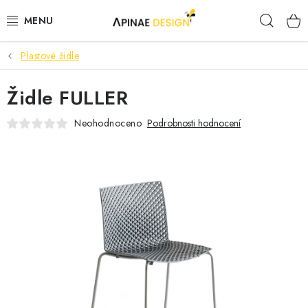
Přejít
Hleda
na
obsah
Plastové židle
PRODUKTY
Židle FULLER
AKCE
Neohodnoceno
Podrobnosti hodnocení
KANCELÁŘSKÝ NÁBYTEK
KONTAKTY
B2B SPOLUPRÁCE
O NÁS
ZNAČKY