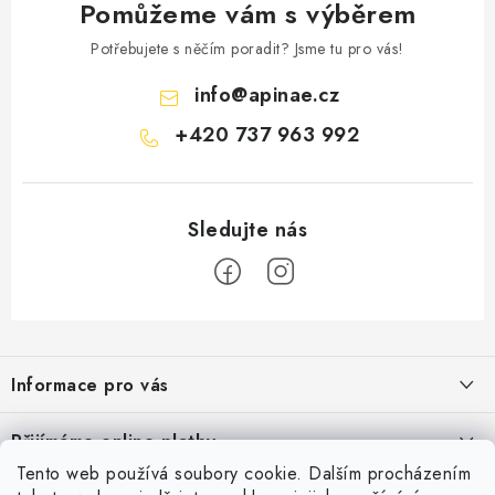
Pomůžeme vám s výběrem
Potřebujete s něčím poradit? Jsme tu pro vás!
info
@
apinae.cz
+420 737 963 992
Z
á
Informace pro vás
p
a
Časté dotazy
Přijímáme online platby
t
Obchodní podmínky
Tento web používá soubory cookie. Dalším procházením
í