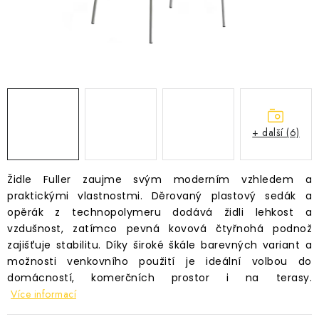
Časté dotazy
Obchodní podmínky
Podmínky ochrany osobních údajů
Prodávané značky
Napište nám
+ další (6)
Židle Fuller zaujme svým moderním vzhledem a
praktickými vlastnostmi. Děrovaný plastový sedák a
opěrák z technopolymeru dodává židli lehkost a
vzdušnost, zatímco pevná kovová čtyřnohá podnož
zajišťuje stabilitu. Díky široké škále barevných variant a
možnosti venkovního použití je ideální volbou do
domácností, komerčních prostor i na terasy.
Více informací