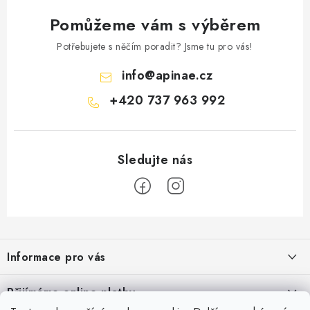
Pomůžeme vám s výběrem
Potřebujete s něčím poradit? Jsme tu pro vás!
info
@
apinae.cz
+420 737 963 992
Z
á
Informace pro vás
p
a
Časté dotazy
Přijímáme online platby
t
Obchodní podmínky