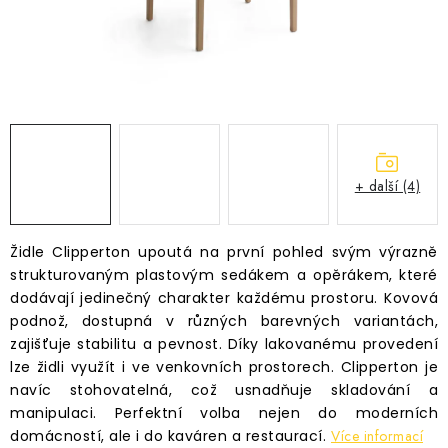
Časté dotazy
Obchodní podmínky
Podmínky ochrany osobních údajů
Prodávané značky
Napište nám
+ další (4)
Židle Clipperton upoutá na první pohled svým výrazně
strukturovaným plastovým sedákem a opěrákem, které
dodávají jedinečný charakter každému prostoru. Kovová
podnož, dostupná v různých barevných variantách,
zajišťuje stabilitu a pevnost. Díky lakovanému provedení
lze židli využít i ve venkovních prostorech. Clipperton je
navíc stohovatelná, což usnadňuje skladování a
manipulaci. Perfektní volba nejen do moderních
domácností, ale i do kaváren a restaurací.
Více informací