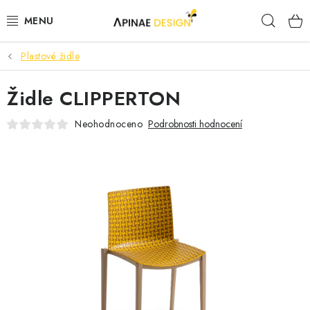
Přejít
Hleda
na
obsah
Plastové židle
PRODUKTY
Židle CLIPPERTON
AKCE
Neohodnoceno
Podrobnosti hodnocení
KANCELÁŘSKÝ NÁBYTEK
KONTAKTY
B2B SPOLUPRÁCE
O NÁS
ZNAČKY