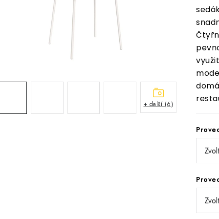
sedá
snad
Čtyřn
pevno
využi
moder
domá
resta
+ další (6)
Prove
Prove