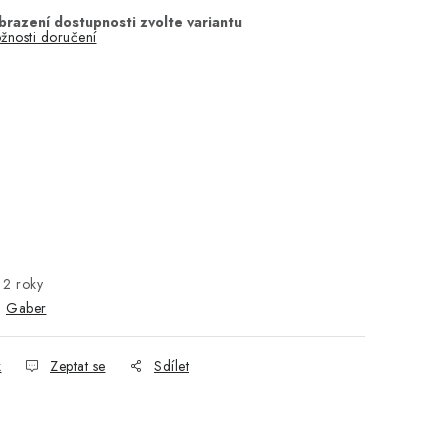
žnosti doručení
2 roky
:
Gaber
k
Zeptat se
Sdílet