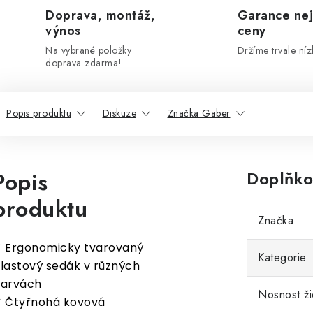
Doprava, montáž,
Garance nej
výnos
ceny
Na vybrané položky
Držíme trvale níz
doprava zdarma!
Popis produktu
Diskuze
Značka Gaber
Popis
Doplňko
produktu
Značka
 Ergonomicky tvarovaný
Kategorie
lastový sedák v různých
arvách
Nosnost ži
 Čtyřnohá kovová