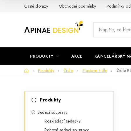
Přejít
Časté dotazy
Obchodní podmínky
Podmínky och
na
obsah
PRODUKTY
AKCE
KANCELÁŘSKÝ N
Domů
Produkty
Židle
Plastové židle
Židle 
P
K
Přeskočit
Produkty
kategorie
a
o
t
Sedací soupravy
s
Rozkládací sedačky
e
t
Rohové sedací soupravy