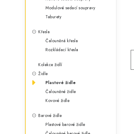
g
r
Modulové sedací soupravy
o
Taburety
a
r
n
i
Křesla
e
n
Čalouněná křesla
Rozkládací křesla
í
p
Kolekce židlí
Židle
a
Plastové židle
n
Čalouněné židle
e
Kovové židle
l
Barové židle
Plastové barové židle
Čalouněné barové židle