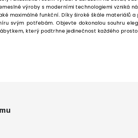
emeslné výroby s moderními technologiemi vzniká náby
aké maximálně funkční. Díky široké škále materiálů a
íru svým potřebám. Objevte dokonalou souhru eleg
ábytkem, který podtrhne jedinečnost každého prosto
amu