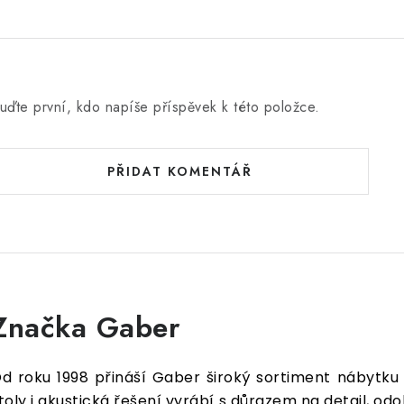
uďte první, kdo napíše příspěvek k této položce.
PŘIDAT KOMENTÁŘ
Značka Gaber
d roku 1998 přináší Gaber široký sortiment nábytku 
toly i akustická řešení vyrábí s důrazem na detail, od