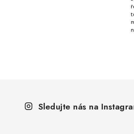
ř
t
m
n
Sledujte nás na Instagr