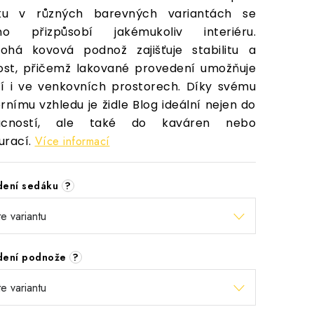
ku v různých barevných variantách se
no přizpůsobí jakémukoliv interiéru.
ohá kovová podnož zajišťuje stabilitu a
st, přičemž lakované provedení umožňuje
tí i ve venkovních prostorech. Díky svému
nímu vzhledu je židle Blog ideální nejen do
cností, ale také do kaváren nebo
urací.
Více informací
dení sedáku
?
dení podnože
?