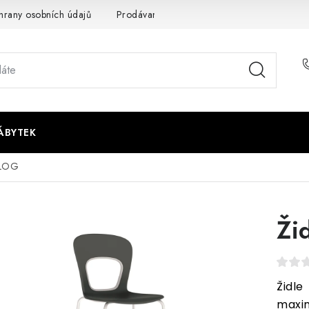
rany osobních údajů
Prodávané značky
Napište nám
ÁBYTEK
BLOG
Ži
Židle
maxi