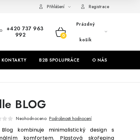
Přihlášení
Registrace
Prázdný
+420 737 963
992
NÁKUPNÍ
košík
KOŠÍK
KONTAKTY
B2B SPOLUPRÁCE
O NÁS
ZNAČKY
dle BLOG
Neohodnoceno
Podrobnosti hodnocení
 Blog kombinuje minimalistický design s
málním komfortem. Plastová skořepina