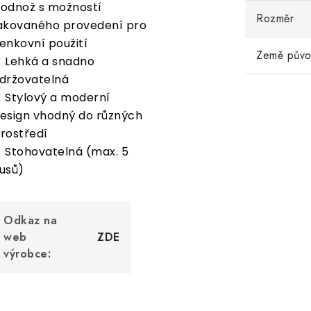
odnož s možností
Rozměr
akovaného provedení pro
enkovní použití
Země pův
 Lehká a snadno
držovatelná
 Stylový a moderní
esign vhodný do různých
rostředí
 Stohovatelná (max. 5
usů)
Odkaz na
web
ZDE
výrobce: