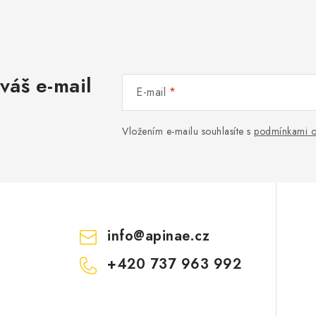
váš e-mail
E-mail
Vložením e-mailu souhlasíte s
podmínkami o
info
@
apinae.cz
+420 737 963 992