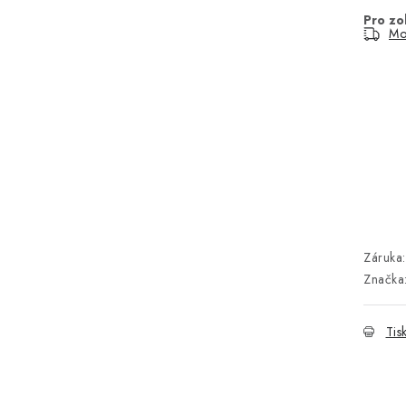
Mo
Záruka
:
Značka
Tis