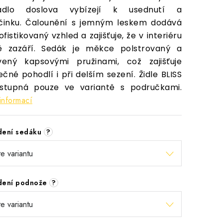
adlo doslova vybízejí k usednutí a
činku. Čalounění s jemným leskem dodává
sofistikovaný vzhled a zajišťuje, že v interiéru
ě zazáří. Sedák je měkce polstrovaný a
vený kapsovými pružinami, což zajišťuje
ečné pohodlí i při delším sezení. Židle BLISS
ostupná pouze ve variantě s područkami.
informací
dení sedáku
?
dení podnože
?