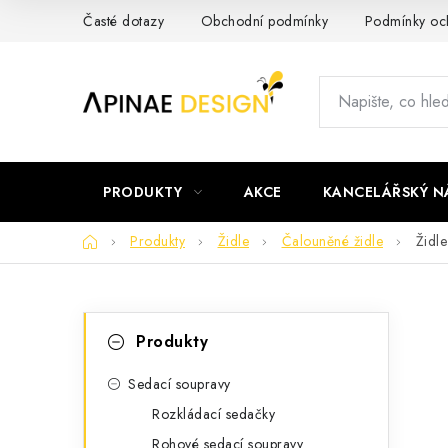
Přejít
Časté dotazy
Obchodní podmínky
Podmínky och
na
obsah
PRODUKTY
AKCE
KANCELÁŘSKÝ N
Domů
Produkty
Židle
Čalouněné židle
Židle
P
K
Přeskočit
Produkty
kategorie
a
o
t
Sedací soupravy
s
Rozkládací sedačky
e
t
Rohové sedací soupravy