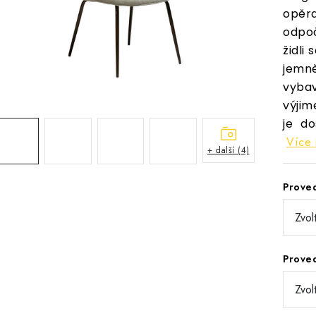
opěr
odpo
židli 
jemn
vyba
výjim
je d
Více 
+ další (4)
Prove
Prove