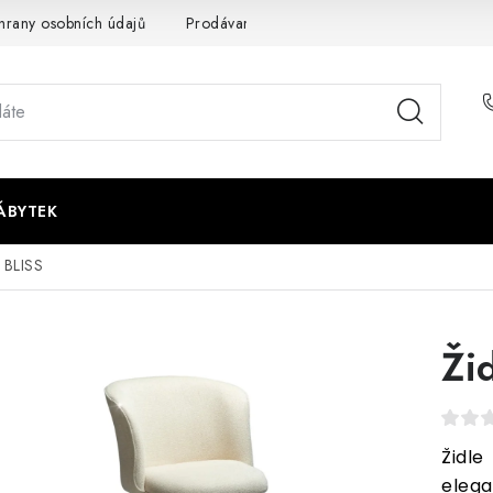
rany osobních údajů
Prodávané značky
Napište nám
ÁBYTEK
 BLISS
Ži
Židl
eleg