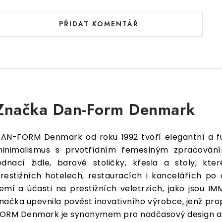
PŘIDAT KOMENTÁŘ
Značka Dan-Form Denmark
AN-FORM Denmark od roku 1992 tvoří elegantní a fu
inimalismus s prvotřídním řemeslným zpracováním.
ednací židle, barové stoličky, křesla a stoly, k
restižních hotelech, restauracích i kancelářích po
emí a účasti na prestižních veletrzích, jako jsou IM
načka upevnila pověst inovativního výrobce, jenž prop
ORM Denmark je synonymem pro nadčasový design a kv