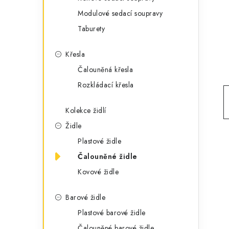
g
r
Modulové sedací soupravy
o
Taburety
a
r
n
i
Křesla
e
n
Čalouněná křesla
Rozkládací křesla
í
p
Kolekce židlí
Židle
a
Plastové židle
n
Čalouněné židle
e
Kovové židle
l
Barové židle
Plastové barové židle
Čalouněné barové židle