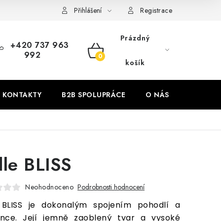
Přihlášení
Registrace
Prázdný
+420 737 963
992
NÁKUPNÍ
košík
KOŠÍK
KONTAKTY
B2B SPOLUPRÁCE
O NÁS
ZNAČKY
dle BLISS
Neohodnoceno
Podrobnosti hodnocení
e BLISS je dokonalým spojením pohodlí a
ance. Její jemně zaoblený tvar a vysoké