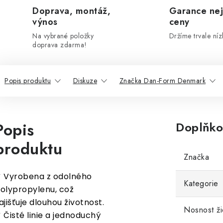
Doprava, montáž,
Garance nej
výnos
ceny
Na vybrané položky
Držíme trvale níz
doprava zdarma!
Popis produktu
Diskuze
Značka Dan-Form Denmark
Popis
Doplňko
produktu
Značka
 Vyrobena z odolného
Kategorie
olypropylenu, což
ajišťuje dlouhou životnost.
Nosnost ži
 Čisté linie a jednoduchý