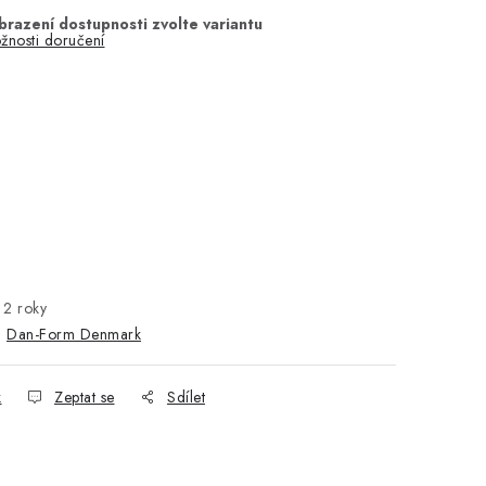
žnosti doručení
2 roky
:
Dan-Form Denmark
k
Zeptat se
Sdílet