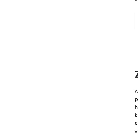
A
p
h
k
s
v