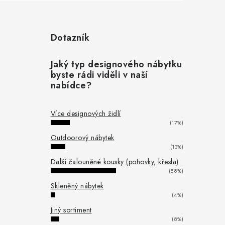
Dotazník
Jaký typ designového nábytku
byste rádi viděli v naší
nabídce?
Více designových židlí
(17%)
Outdoorový nábytek
(13%)
Další čalouněné kousky (pohovky, křesla)
(58%)
Skleněný nábytek
(4%)
Jiný sortiment
(8%)