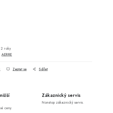
2 roky
:
AERRE
k
Zeptat se
Sdílet
nižší
Zákaznický servis
Nonstop zákaznický servis.
ké ceny.