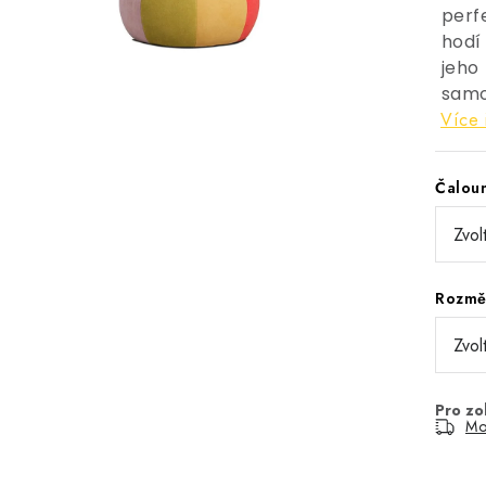
perfe
hodí
jeho
samo
Více 
Čalou
Rozm
Mo