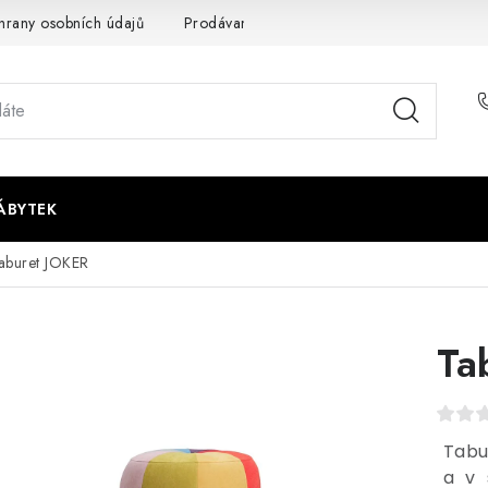
rany osobních údajů
Prodávané značky
Napište nám
ÁBYTEK
aburet JOKER
Ta
Tabu
a v 