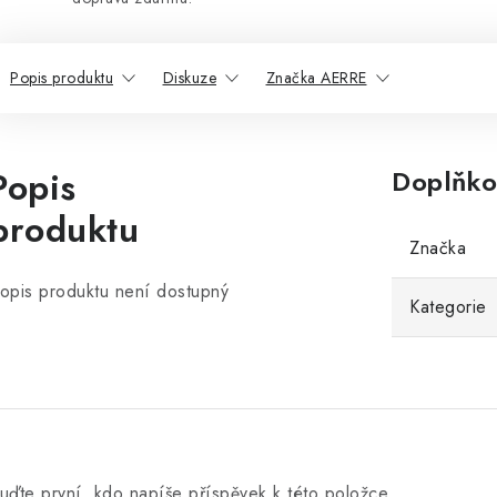
Popis produktu
Diskuze
Značka AERRE
Popis
Doplňko
produktu
Značka
opis produktu není dostupný
Kategorie
uďte první, kdo napíše příspěvek k této položce.