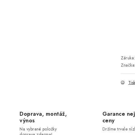
Záruka
:
Značka
Tis
Doprava, montáž,
Garance nej
výnos
ceny
Na vybrané položky
Držíme trvale níz
doprava zdarma!