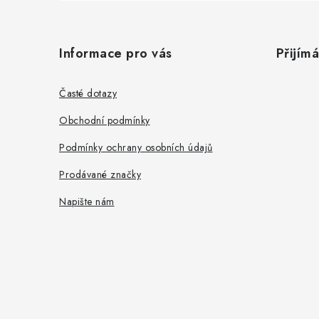
Z
á
Informace pro vás
Přijím
p
a
Časté dotazy
t
Obchodní podmínky
í
Podmínky ochrany osobních údajů
Prodávané značky
Napište nám