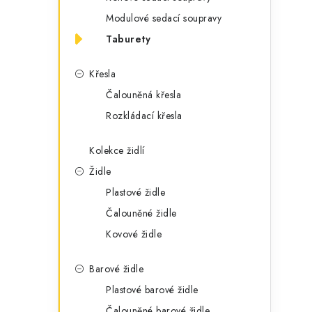
g
r
Modulové sedací soupravy
o
Taburety
a
r
n
i
Křesla
e
n
Čalouněná křesla
Rozkládací křesla
í
p
Kolekce židlí
Židle
a
Plastové židle
n
Čalouněné židle
e
Kovové židle
l
Barové židle
Plastové barové židle
Čalouněné barové židle