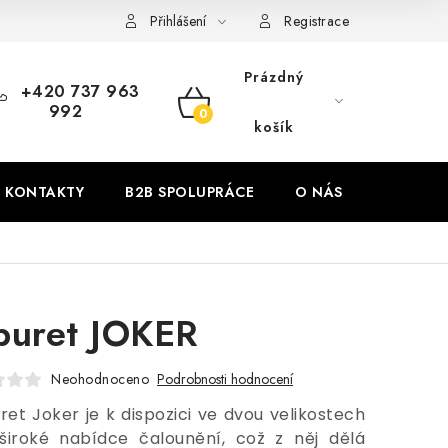
Přihlášení
Registrace
Prázdný
+420 737 963
992
NÁKUPNÍ
košík
KOŠÍK
KONTAKTY
B2B SPOLUPRÁCE
O NÁS
ZNAČKY
buret JOKER
Neohodnoceno
Podrobnosti hodnocení
ret Joker je k dispozici ve dvou velikostech
široké nabídce čalounění, což z něj dělá