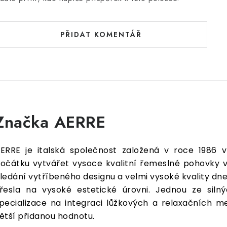
PŘIDAT KOMENTÁŘ
Značka AERRE
ERRE je italská společnost založená v roce 1986 v
očátku vytvářet vysoce kvalitní řemeslné pohovky v
ledání vytříbeného designu a velmi vysoké kvality d
řesla na vysoké estetické úrovni. Jednou ze siln
pecializace na integraci lůžkových a relaxačních 
ětší přidanou hodnotu.