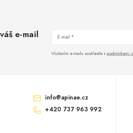
váš e-mail
E-mail
Vložením e-mailu souhlasíte s
podmínkami o
info
@
apinae.cz
+420 737 963 992