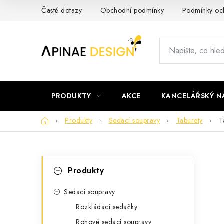
Přejít
Časté dotazy
Obchodní podmínky
Podmínky och
na
obsah
PRODUKTY
AKCE
KANCELÁŘSKÝ N
Domů
Produkty
Sedací soupravy
Taburety
T
P
K
Přeskočit
Produkty
kategorie
a
o
t
Sedací soupravy
s
Rozkládací sedačky
e
t
Rohové sedací soupravy