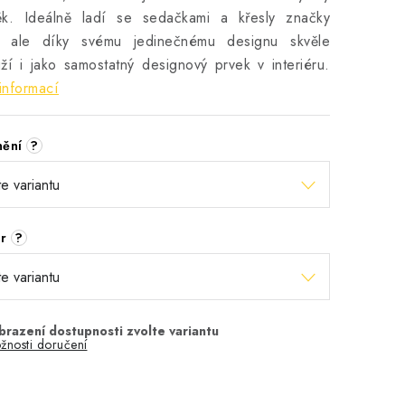
ěk. Ideálně ladí se sedačkami a křesly značky
, ale díky svému jedinečnému designu skvěle
ží i jako samostatný designový prvek v interiéru.
informací
nění
?
ěr
?
žnosti doručení