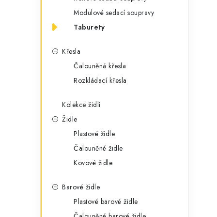
g
r
Modulové sedací soupravy
o
Taburety
a
r
n
i
Křesla
e
n
Čalouněná křesla
Rozkládací křesla
í
p
Kolekce židlí
Židle
a
Plastové židle
n
Čalouněné židle
e
Kovové židle
l
Barové židle
Plastové barové židle
Čalouněné barové židle