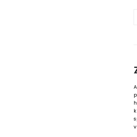
A
p
h
k
s
v