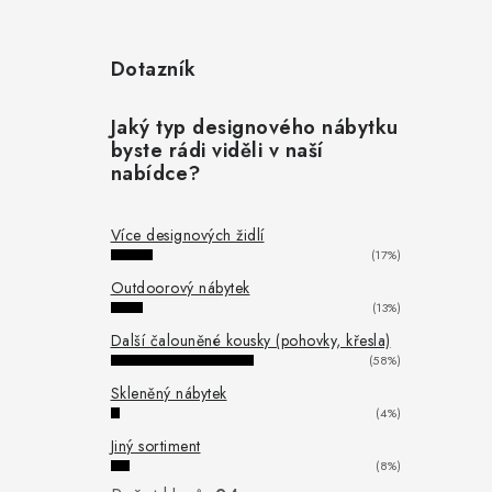
Dotazník
Jaký typ designového nábytku
byste rádi viděli v naší
nabídce?
Více designových židlí
(17%)
Outdoorový nábytek
(13%)
Další čalouněné kousky (pohovky, křesla)
(58%)
Skleněný nábytek
(4%)
Jiný sortiment
(8%)