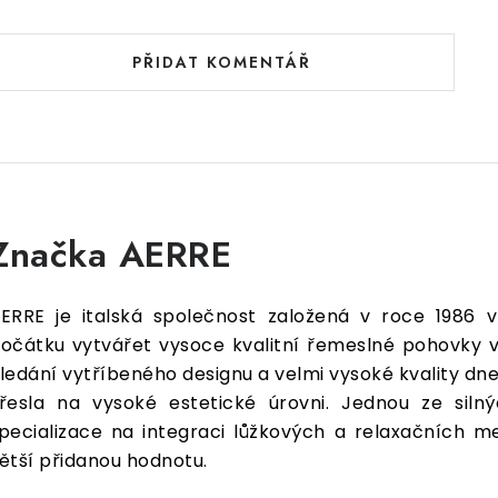
PŘIDAT KOMENTÁŘ
Značka AERRE
ERRE je italská společnost založená v roce 1986 v
očátku vytvářet vysoce kvalitní řemeslné pohovky v
ledání vytříbeného designu a velmi vysoké kvality d
řesla na vysoké estetické úrovni. Jednou ze siln
pecializace na integraci lůžkových a relaxačních 
ětší přidanou hodnotu.