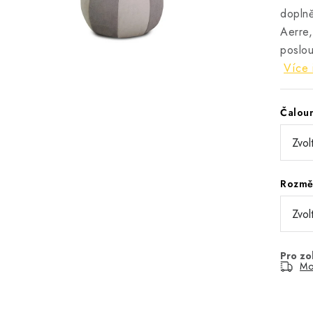
dopln
Aerre
poslou
Více 
Čalou
Rozm
Mo