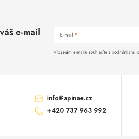
váš e-mail
E-mail
Vložením e-mailu souhlasíte s
podmínkami o
info
@
apinae.cz
+420 737 963 992