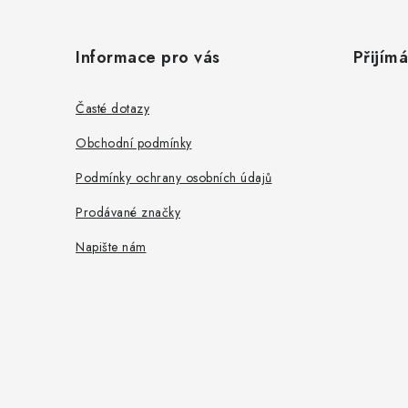
Z
á
Informace pro vás
Přijím
p
a
Časté dotazy
t
Obchodní podmínky
í
Podmínky ochrany osobních údajů
Prodávané značky
Napište nám