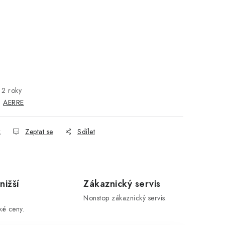
2 roky
:
AERRE
k
Zeptat se
Sdílet
nižší
Zákaznický servis
Nonstop zákaznický servis.
ké ceny.