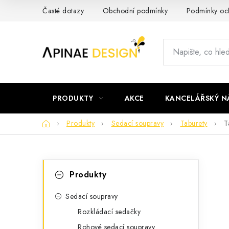
Přejít
Časté dotazy
Obchodní podmínky
Podmínky och
na
obsah
PRODUKTY
AKCE
KANCELÁŘSKÝ N
Domů
Produkty
Sedací soupravy
Taburety
T
P
K
Přeskočit
Produkty
kategorie
a
o
t
Sedací soupravy
s
Rozkládací sedačky
e
t
Rohové sedací soupravy