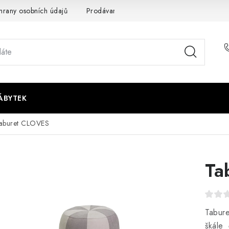
rany osobních údajů
Prodávané značky
Napište nám
ÁBYTEK
aburet CLOVES
Ta
Tabure
škále 