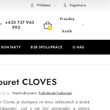
Přihlášení
Registrace
Prázdný
+420 737 963
992
NÁKUPNÍ
košík
KOŠÍK
KONTAKTY
B2B SPOLUPRÁCE
O NÁS
ZNAČKY
buret CLOVES
Neohodnoceno
Podrobnosti hodnocení
t Cloves je dostupný ve dvou velikostech a široké
čalounění, což z něj činí univerzální a stylový