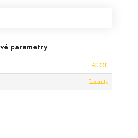
vé parametry
AERRE
Taburety