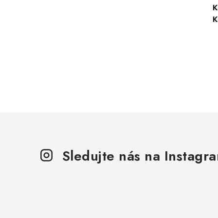
K
K
Sledujte nás na Instagr