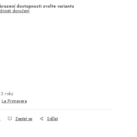
žnosti doručení
2 roky
:
La Primavera
k
Zeptat se
Sdílet