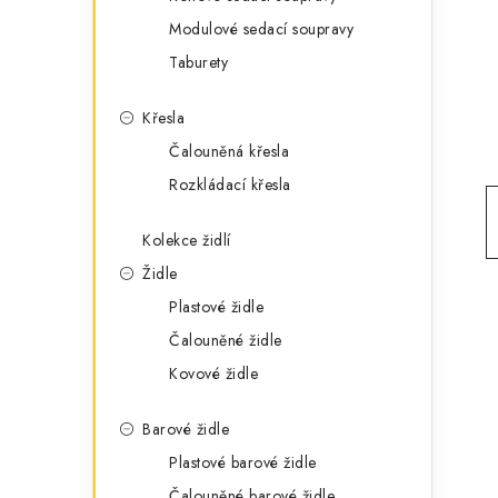
g
r
Modulové sedací soupravy
o
Taburety
a
r
n
i
Křesla
e
n
Čalouněná křesla
Rozkládací křesla
í
p
Kolekce židlí
Židle
a
Plastové židle
n
Čalouněné židle
e
Kovové židle
l
Barové židle
Plastové barové židle
Čalouněné barové židle