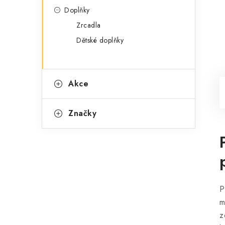
Doplňky
Zrcadla
Dětské doplňky
Akce
Značky
P
m
z