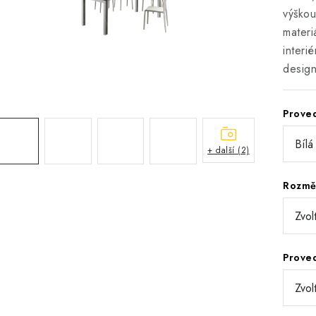
výško
materi
interi
design
Prove
+ další (2)
Rozm
Prove