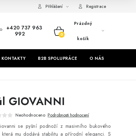
Přihlášení
Registrace
Prázdný
+420 737 963
992
NÁKUPNÍ
košík
KOŠÍK
KONTAKTY
B2B SPOLUPRÁCE
O NÁS
ZNAČKY
ůl GIOVANNI
Neohodnoceno
Podrobnosti hodnocení
Giovanni se pyšní podnoží z masivního bukového
 která mu dodává stabilitu a přírodní eleganci. S