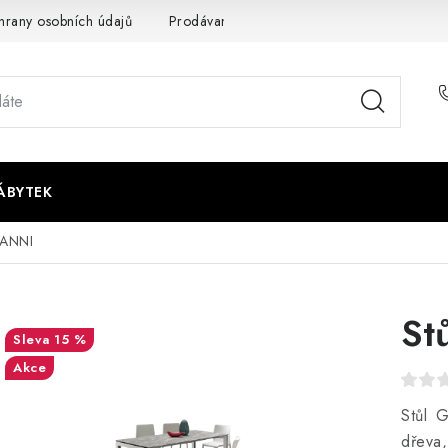
rany osobních údajů
Prodávané značky
Napište nám
ÁBYTEK
VANNI
St
15 %
Akce
Stůl 
dřeva,