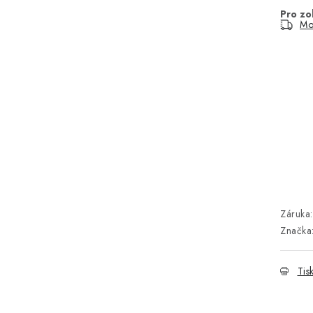
Mo
Záruka
:
Značka
Tis