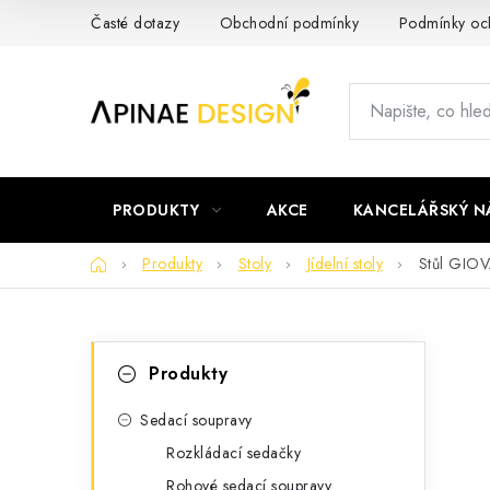
Přejít
Časté dotazy
Obchodní podmínky
Podmínky och
na
obsah
PRODUKTY
AKCE
KANCELÁŘSKÝ N
Domů
Produkty
Stoly
Jídelní stoly
Stůl GIO
P
K
Přeskočit
Produkty
kategorie
a
o
t
Sedací soupravy
s
Rozkládací sedačky
e
t
Rohové sedací soupravy