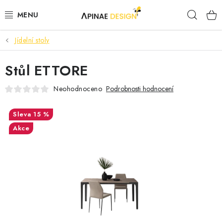
Přejít
Hleda
na
obsah
Jídelní stoly
PRODUKTY
Stůl ETTORE
AKCE
Neohodnoceno
Podrobnosti hodnocení
KANCELÁŘSKÝ NÁBYTEK
15 %
KONTAKTY
Akce
B2B SPOLUPRÁCE
O NÁS
ZNAČKY