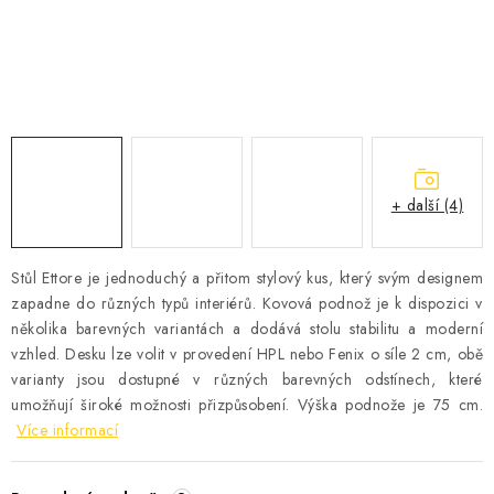
Časté dotazy
Obchodní podmínky
Podmínky ochrany osobních údajů
Prodávané značky
Napište nám
+ další (4)
Stůl Ettore je jednoduchý a přitom stylový kus, který svým designem
zapadne do různých typů interiérů. Kovová podnož je k dispozici v
několika barevných variantách a dodává stolu stabilitu a moderní
vzhled. Desku lze volit v provedení HPL nebo Fenix o síle 2 cm, obě
varianty jsou dostupné v různých barevných odstínech, které
umožňují široké možnosti přizpůsobení. Výška podnože je 75 cm.
Více informací