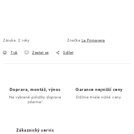
Záruka
:
2 roky
Značka:
La Primavera
Tisk
Zeptat se
Sdílet
Doprava, montáž, výnos
Garance nejnižší ceny
Na vybrané položky doprava
Držíme trvale nízké ceny.
zdarma!
Zákaznický servis