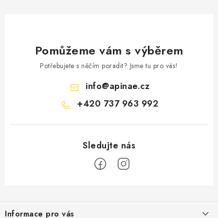
Pomůžeme vám s výběrem
Potřebujete s něčím poradit? Jsme tu pro vás!
info
@
apinae.cz
+420 737 963 992
Z
á
Informace pro vás