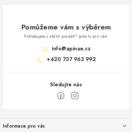
Pomůžeme vám s výběrem
Potřebujete s něčím poradit? Jsme tu pro vás!
info
@
apinae.cz
+420 737 963 992
Z
á
Informace pro vás
p