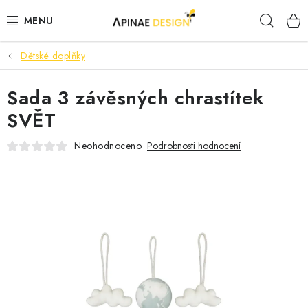
Přejít
Hleda
na
obsah
Dětské doplňky
PRODUKTY
Sada 3 závěsných chrastítek
AKCE
SVĚT
KANCELÁŘSKÝ NÁBYTEK
Neohodnoceno
Podrobnosti hodnocení
KONTAKTY
B2B SPOLUPRÁCE
O NÁS
ZNAČKY