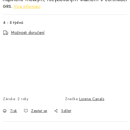
GRS.
Více informací
4 - 5 týdnů
Možnosti doručení
Záruka
:
2 roky
Značka:
Lorena Canals
Tisk
Zeptat se
Sdílet