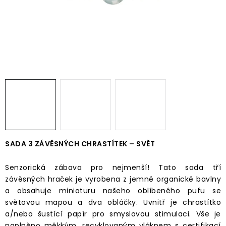
Časté dotazy
Obchodní podmínky
Podmínky ochrany osobních údajů
Prodávané značky
Napište nám
SADA 3 ZÁVĚSNÝCH CHRASTÍTEK – SVĚT
Senzorická zábava pro nejmenší! Tato sada tří
závěsných hraček je vyrobena z jemné organické bavlny
a obsahuje miniaturu našeho oblíbeného pufu se
světovou mapou a dva obláčky. Uvnitř je chrastítko
a/nebo šustící papír pro smyslovou stimulaci. Vše je
naplněno měkkým, recyklovaným vláknem s certifikací