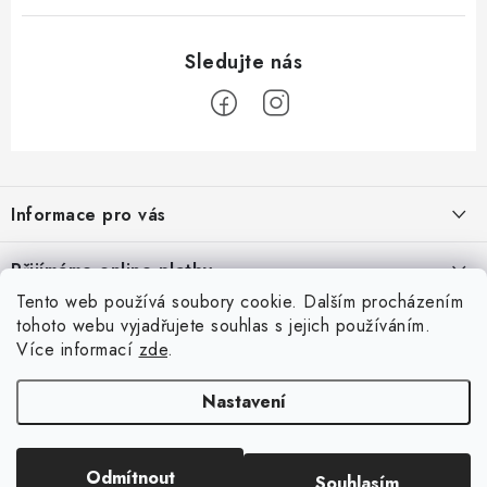
Z
á
Informace pro vás
p
a
Časté dotazy
Přijímáme online platby
t
Obchodní podmínky
Tento web používá soubory cookie. Dalším procházením
í
Facebook
tohoto webu vyjadřujete souhlas s jejich používáním.
Podmínky ochrany osobních údajů
Více informací
zde
.
Dotazník
Prodávané značky
Nastavení
Napište nám
Firemnímed
BARTS Technologies
Jaký typ designového nábytku byste rádi viděli v naší
nabídce?
Odmítnout
Souhlasím
Copyright 2026
Apinae Design
. Všechna práva vyhrazena.