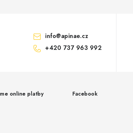
info
@
apinae.cz
+420 737 963 992
áme online platby
Facebook