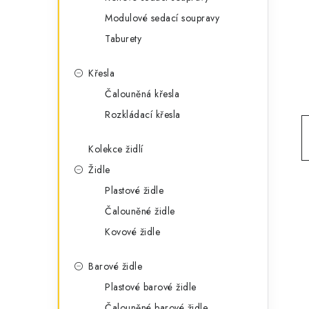
g
r
Modulové sedací soupravy
o
Taburety
a
r
n
i
Křesla
e
n
Čalouněná křesla
Rozkládací křesla
í
p
Kolekce židlí
Židle
a
Plastové židle
n
Čalouněné židle
e
Kovové židle
l
Barové židle
Plastové barové židle
Čalouněné barové židle