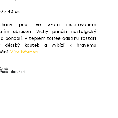
40 x 40 cm
chaný pouf ve vzoru inspirovaném
ičním ubrusem Vichy přináší nostalgický
a pohodlí. V teplém toffee odstínu rozzáří
ý dětský koutek a vybízí k hravému
vání.
Více informací
týdnů
žnosti doručení