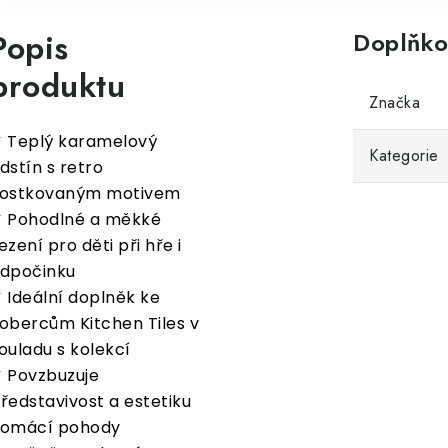
Popis
Doplňko
produktu
Značka
 Teplý karamelový
Kategorie
dstín s retro
ostkovaným motivem
 Pohodlné a měkké
ezení pro děti při hře i
dpočinku
 Ideální doplněk ke
obercům Kitchen Tiles v
ouladu s kolekcí
 Povzbuzuje
ředstavivost a estetiku
omácí pohody