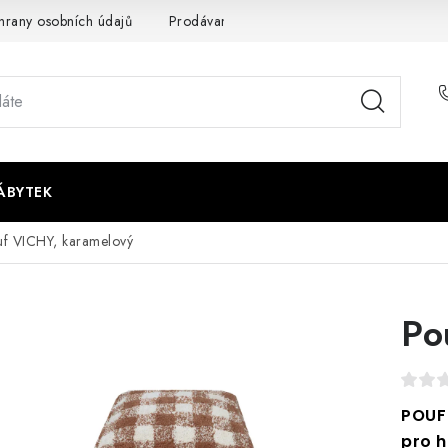
rany osobních údajů
Prodávané značky
Napište nám
ÁBYTEK
f VICHY, karamelový
Po
POUF
pro 