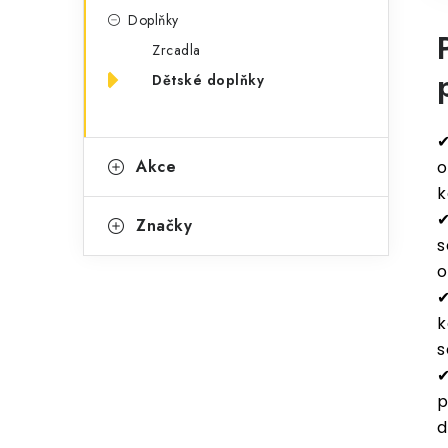
Doplňky
Zrcadla
Dětské doplňky
✔
Akce
o
k
✔
Značky
s
o
✔
k
s
✔
p
d