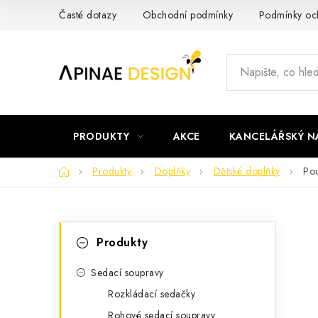
Přejít
Časté dotazy
Obchodní podmínky
Podmínky och
na
obsah
PRODUKTY
AKCE
KANCELÁŘSKÝ N
Domů
Produkty
Doplňky
Dětské doplňky
Pou
P
K
Přeskočit
Produkty
kategorie
a
o
t
Sedací soupravy
s
Rozkládací sedačky
e
t
Rohové sedací soupravy