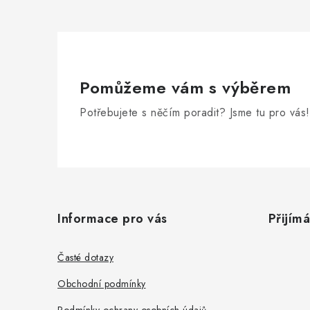
Pomůžeme vám s výběrem
Potřebujete s něčím poradit? Jsme tu pro vás!
Z
á
Informace pro vás
Přijím
p
a
Časté dotazy
t
Obchodní podmínky