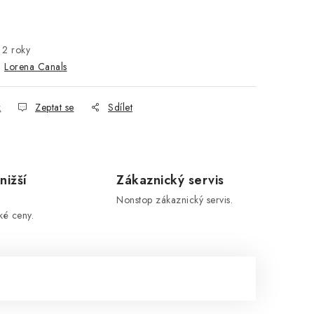
2 roky
:
Lorena Canals
k
Zeptat se
Sdílet
nižší
Zákaznický servis
Nonstop zákaznický servis.
ké ceny.