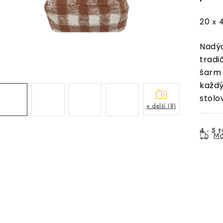
20 x 
Nadý
trad
šarm 
každ
stolo
+ další (8)
4 - 5 
Mo