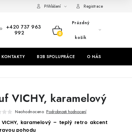
Přihlášení
Registrace
Prázdný
+420 737 963
992
NÁKUPNÍ
košík
KOŠÍK
KONTAKTY
B2B SPOLUPRÁCE
O NÁS
ZNAČKY
uf VICHY, karamelový
Neohodnoceno
Podrobnosti hodnocení
 VICHY, karamelový – teplý retro akcent
hravou pohodu