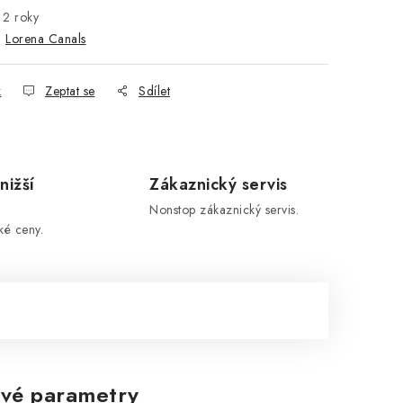
2 roky
:
Lorena Canals
k
Zeptat se
Sdílet
nižší
Zákaznický servis
Nonstop zákaznický servis.
ké ceny.
vé parametry