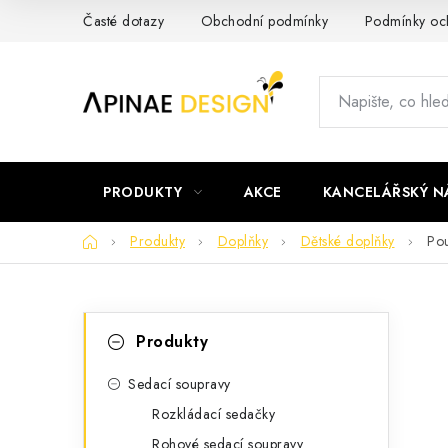
Přejít
Časté dotazy
Obchodní podmínky
Podmínky och
na
obsah
PRODUKTY
AKCE
KANCELÁŘSKÝ N
Domů
Produkty
Doplňky
Dětské doplňky
Pou
P
K
Přeskočit
Produkty
kategorie
a
o
t
Sedací soupravy
s
Rozkládací sedačky
e
t
Rohové sedací soupravy