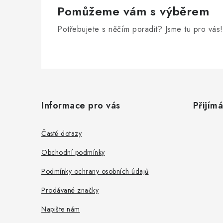
Pomůžeme vám s výběrem
Potřebujete s něčím poradit? Jsme tu pro vás!
Z
á
Informace pro vás
Přijím
p
a
Časté dotazy
t
Obchodní podmínky
í
Podmínky ochrany osobních údajů
Prodávané značky
Napište nám