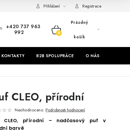
Přihlášení
Registrace
Prázdný
+420 737 963
992
NÁKUPNÍ
košík
KOŠÍK
KONTAKTY
B2B SPOLUPRÁCE
O NÁS
ZNAČKY
uf CLEO, přírodní
Neohodnoceno
Podrobnosti hodnocení
 CLEO, přírodní – nadčasový puf v
dní barvě