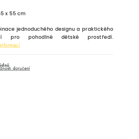
85 x 55 cm
nace jednoduchého designu a praktického
ití pro pohodlné dětské prostředí.
informací
týdnů
žnosti doručení