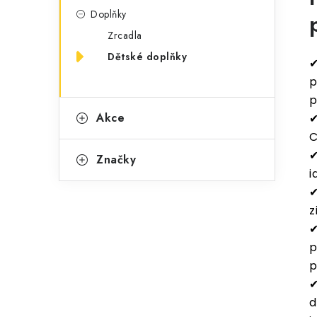
Doplňky
Zrcadla
Dětské doplňky
p
p
Akce
✔
C
Značky
i
✔
z
p
p
✔