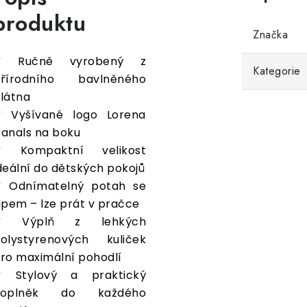
produktu
Značka
✔ Ručně vyrobený z
Kategorie
řírodního bavlněného
látna
 Vyšívané logo Lorena
anals na boku
✔ Kompaktní velikost
deální do dětských pokojů
 Odnímatelný potah se
ipem – lze prát v pračce
✔ Výplň z lehkých
olystyrenových kuliček
ro maximální pohodlí
 Stylový a praktický
doplněk do každého