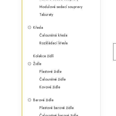
g
r
Modulové sedací soupravy
o
Taburety
a
r
n
i
Křesla
e
n
Čalouněná křesla
Rozkládací křesla
í
p
Kolekce židlí
Židle
a
Plastové židle
n
Čalouněné židle
e
Kovové židle
l
Barové židle
Plastové barové židle
Čalouněné barové židle