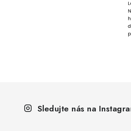
L
N
h
d
p
Sledujte nás na Instagr