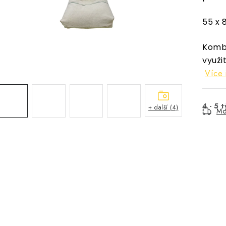
55 x 
Kombi
využ
Více 
4 - 5 
+ další (4)
Mo