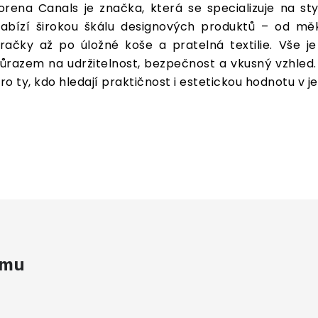
orena Canals je značka, která se specializuje na st
abízí širokou škálu designových produktů – od mě
račky až po úložné koše a pratelná textilie. Vše j
ůrazem na udržitelnost, bezpečnost a vkusný vzhled.
ro ty, kdo hledají praktičnost i estetickou hodnotu v 
amu