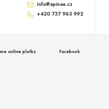
info
@
apinae.cz
+420 737 963 992
áme online platby
Facebook