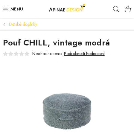
Přejít
Hleda
na
obsah
Dětské doplňky
PRODUKTY
Pouf CHILL, vintage modrá
AKCE
Neohodnoceno
Podrobnosti hodnocení
KANCELÁŘSKÝ NÁBYTEK
KONTAKTY
B2B SPOLUPRÁCE
O NÁS
ZNAČKY