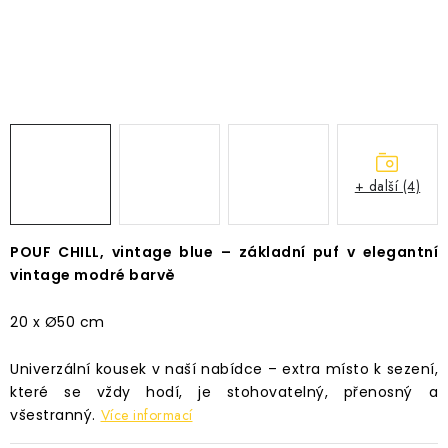
Časté dotazy
Obchodní podmínky
Podmínky ochrany osobních údajů
Prodávané značky
Napište nám
+ další (4)
POUF CHILL, vintage blue – základní puf v elegantní
vintage modré barvě
20 x Ø50 cm
Univerzální kousek v naší nabídce – extra místo k sezení,
které se vždy hodí, je stohovatelný, přenosný a
všestranný.
Více informací