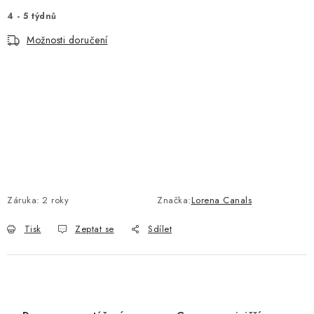
4 - 5 týdnů
Možnosti doručení
Záruka
:
2 roky
Značka:
Lorena Canals
Tisk
Zeptat se
Sdílet