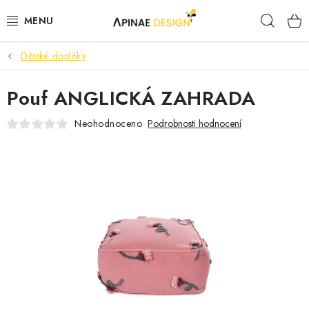
Přejít
Hleda
na
obsah
Dětské doplňky
PRODUKTY
Pouf ANGLICKÁ ZAHRADA
AKCE
Neohodnoceno
Podrobnosti hodnocení
KANCELÁŘSKÝ NÁBYTEK
KONTAKTY
B2B SPOLUPRÁCE
O NÁS
ZNAČKY