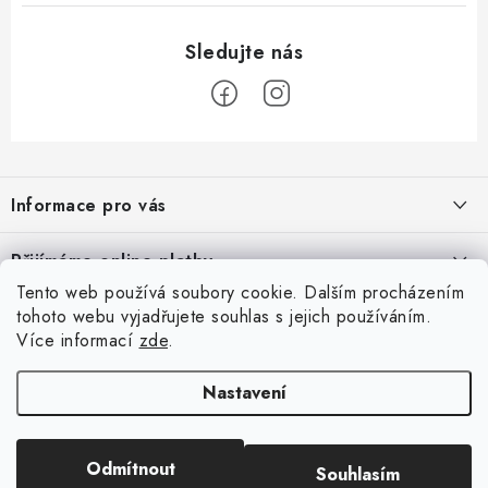
Z
á
Informace pro vás
p
a
Časté dotazy
Přijímáme online platby
t
Obchodní podmínky
Tento web používá soubory cookie. Dalším procházením
í
Facebook
tohoto webu vyjadřujete souhlas s jejich používáním.
Podmínky ochrany osobních údajů
Více informací
zde
.
Dotazník
Prodávané značky
Nastavení
Napište nám
Firemnímed
BARTS Technologies
Jaký typ designového nábytku byste rádi viděli v naší
nabídce?
Odmítnout
Souhlasím
Copyright 2026
Apinae Design
. Všechna práva vyhrazena.