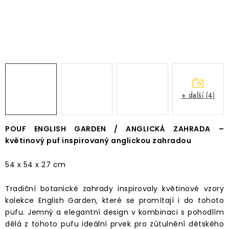
Časté dotazy
Obchodní podmínky
Podmínky ochrany osobních údajů
Prodávané značky
Napište nám
+ další (4)
POUF ENGLISH GARDEN / ANGLICKÁ ZAHRADA –
květinový puf inspirovaný anglickou zahradou
54 x 54 x 27 cm
Tradiční botanické zahrady inspirovaly květinové vzory
kolekce English Garden, které se promítají i do tohoto
pufu. Jemný a elegantní design v kombinaci s pohodlím
dělá z tohoto pufu ideální prvek pro zútulnění dětského