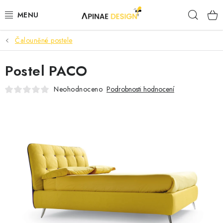
Přejít
Hleda
na
obsah
Čalouněné postele
PRODUKTY
Postel PACO
AKCE
Neohodnoceno
Podrobnosti hodnocení
KANCELÁŘSKÝ NÁBYTEK
KONTAKTY
B2B SPOLUPRÁCE
O NÁS
ZNAČKY