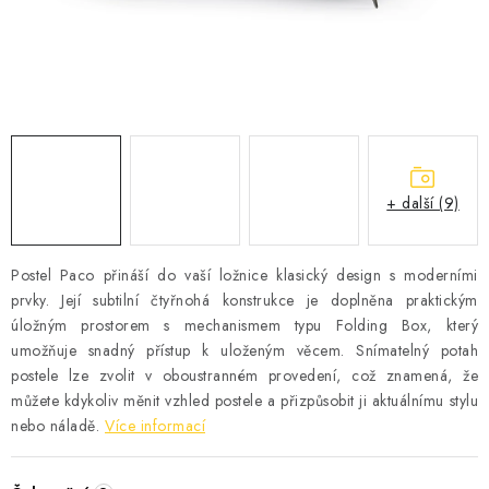
Časté dotazy
Obchodní podmínky
Podmínky ochrany osobních údajů
Prodávané značky
Napište nám
+ další (9)
Postel Paco přináší do vaší ložnice klasický design s moderními
prvky. Její subtilní čtyřnohá konstrukce je doplněna praktickým
úložným prostorem s mechanismem typu Folding Box, který
umožňuje snadný přístup k uloženým věcem. Snímatelný potah
postele lze zvolit v oboustranném provedení, což znamená, že
můžete kdykoliv měnit vzhled postele a přizpůsobit ji aktuálnímu stylu
nebo náladě.
Více informací