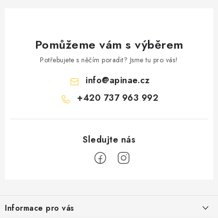
Pomůžeme vám s výběrem
Potřebujete s něčím poradit? Jsme tu pro vás!
info
@
apinae.cz
+420 737 963 992
Z
á
Informace pro vás
p