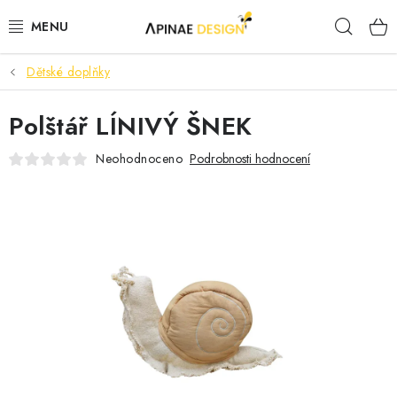
Přejít
Hleda
na
obsah
Dětské doplňky
PRODUKTY
Polštář LÍNIVÝ ŠNEK
AKCE
Neohodnoceno
Podrobnosti hodnocení
KANCELÁŘSKÝ NÁBYTEK
KONTAKTY
B2B SPOLUPRÁCE
O NÁS
ZNAČKY