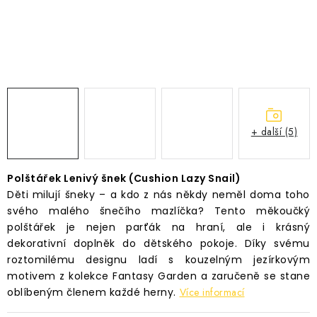
Časté dotazy
Obchodní podmínky
Podmínky ochrany osobních údajů
Prodávané značky
Napište nám
+ další (5)
Polštářek Lenivý šnek (Cushion Lazy Snail)
Děti milují šneky – a kdo z nás někdy neměl doma toho
svého malého šnečího mazlíčka? Tento měkoučký
polštářek je nejen parťák na hraní, ale i krásný
dekorativní doplněk do dětského pokoje. Díky svému
roztomilému designu ladí s kouzelným jezírkovým
motivem z kolekce Fantasy Garden a zaručeně se stane
oblíbeným členem každé herny.
Více informací