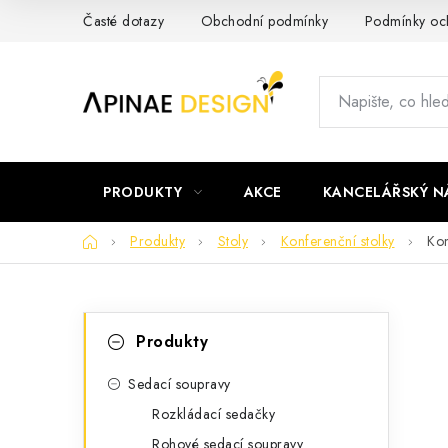
Přejít
Časté dotazy
Obchodní podmínky
Podmínky och
na
obsah
PRODUKTY
AKCE
KANCELÁŘSKÝ N
Domů
Produkty
Stoly
Konferenční stolky
Kon
P
K
Přeskočit
Produkty
kategorie
a
o
t
Sedací soupravy
s
Rozkládací sedačky
e
t
Rohové sedací soupravy