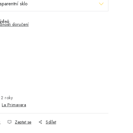
týdnů
žnosti doručení
2 roky
:
La Primavera
k
Zeptat se
Sdílet