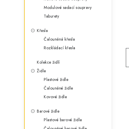
g
r
Modulové sedací soupravy
o
Taburety
a
r
n
i
Křesla
e
n
Čalouněná křesla
Rozkládací křesla
í
p
Kolekce židlí
Židle
a
Plastové židle
n
Čalouněné židle
e
Kovové židle
l
Barové židle
Plastové barové židle
Čalouněné barové židle