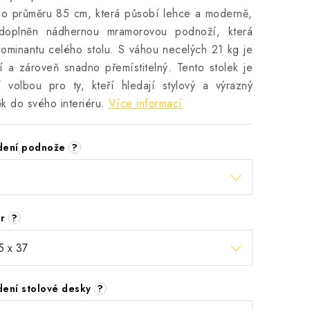
 o průměru 85 cm, která působí lehce a moderně,
doplněn nádhernou mramorovou podnoží, která
dominantu celého stolu. S váhou necelých 21 kg je
ní a zároveň snadno přemístitelný. Tento stolek je
í volbou pro ty, kteří hledají stylový a výrazný
k do svého interiéru.
Více informací
dení podnože
?
ěr
?
dení stolové desky
?