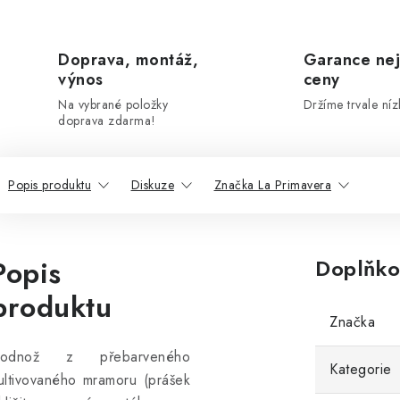
Doprava, montáž,
Garance nej
výnos
ceny
Na vybrané položky
Držíme trvale níz
doprava zdarma!
Popis produktu
Diskuze
Značka La Primavera
Popis
Doplňko
produktu
Značka
odnož z přebarveného
Kategorie
ultivovaného mramoru (prášek