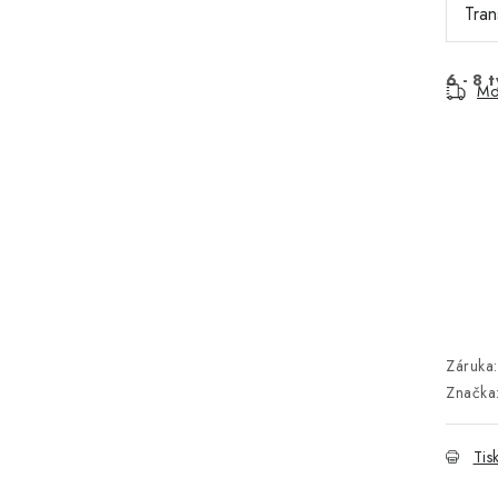
6 - 8 
Mo
Záruka
:
Značka
Tis