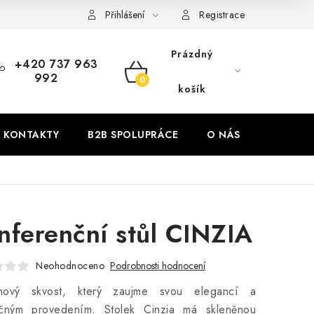
Přihlášení
Registrace
Prázdný
+420 737 963
992
NÁKUPNÍ
košík
KOŠÍK
KONTAKTY
B2B SPOLUPRÁCE
O NÁS
ZNAČKY
nferenční stůl CINZIA
Neohodnoceno
Podrobnosti hodnocení
nový skvost, který zaujme svou elegancí a
ečným provedením. Stolek Cinzia má skleněnou