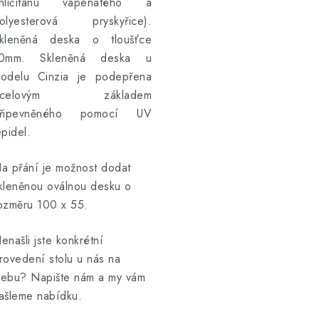
hličitanu vápenatého a
olyesterová pryskyřice).
kleněná deska o tloušťce
0mm. Skleněná deska u
odelu Cinzia je podepřena
ocelovým základem
řipevněného pomocí UV
epidel.
a přání je možnost dodat
kleněnou oválnou desku o
ozměru 100 x 55.
enašli jste konkrétní
rovedení stolu u nás na
ebu? Napište nám a my vám
ašleme nabídku.