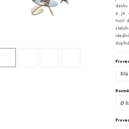
desku
a je 
tvoří 
stabil
ideáln
doplně
Prove
Rozm
Prove