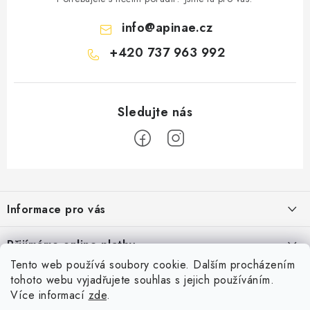
info
@
apinae.cz
+420 737 963 992
Z
á
Informace pro vás
p
a
Časté dotazy
Přijímáme online platby
t
Obchodní podmínky
Tento web používá soubory cookie. Dalším procházením
í
Facebook
tohoto webu vyjadřujete souhlas s jejich používáním.
Podmínky ochrany osobních údajů
Více informací
zde
.