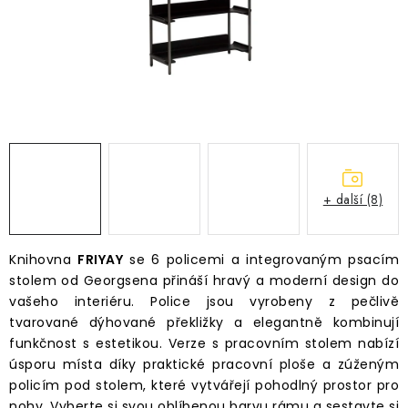
Časté dotazy
Obchodní podmínky
Podmínky ochrany osobních údajů
Prodávané značky
Napište nám
+ další (8)
Knihovna
FRIYAY
se 6 policemi a integrovaným psacím
stolem od Georgsena přináší hravý a moderní design do
vašeho interiéru. Police jsou vyrobeny z pečlivě
tvarované dýhované překližky a elegantně kombinují
funkčnost s estetikou. Verze s pracovním stolem nabízí
úsporu místa díky praktické pracovní ploše a zúženým
policím pod stolem, které vytvářejí pohodlný prostor pro
nohy. Vyberte si svou oblíbenou barvu rámu a sestavte si