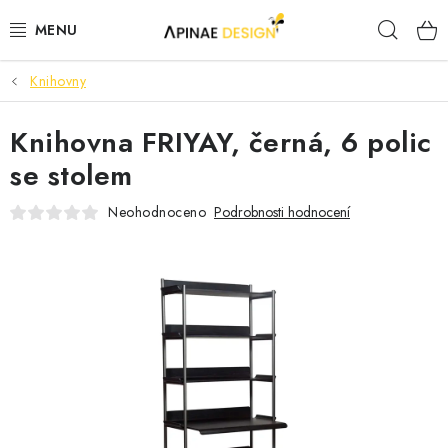
Přejít
Hleda
na
obsah
Knihovny
PRODUKTY
Knihovna FRIYAY, černá, 6 polic
AKCE
se stolem
KANCELÁŘSKÝ NÁBYTEK
Neohodnoceno
Podrobnosti hodnocení
KONTAKTY
B2B SPOLUPRÁCE
O NÁS
ZNAČKY