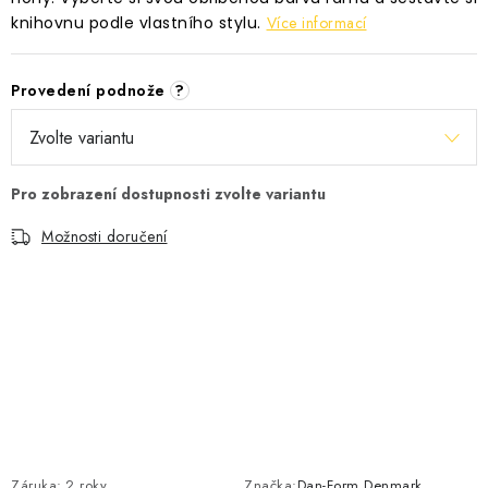
knihovnu podle vlastního stylu.
Více informací
Provedení podnože
?
Možnosti doručení
Záruka
:
2 roky
Značka:
Dan-Form Denmark